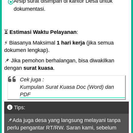
Arsip surat disimpan di kantor Desa untuk
dokumentasi.
⏳
Estimasi Waktu Pelayanan
:
⚡ Biasanya Maksimal
1 hari kerja
(jika semua
dokumen lengkap).
📌 Jika pemohon berhalangan, bisa diwakilkan
dengan
surat kuasa
.
Cek juga :
Kumpulan Surat Kuasa Doc (Word) dan
PDF
Tips:
📌Ada juga desa yang langsung melayani tanpa
perlu pengantar RT/RW. Saran kami, sebelum