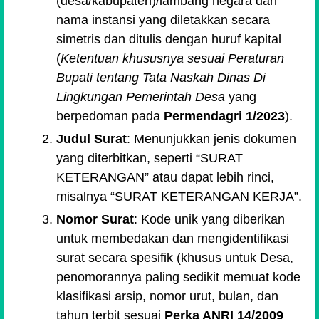
(desa/kabupaten)/lambang negara dan
nama instansi yang diletakkan secara
simetris dan ditulis dengan huruf kapital
(
Ketentuan khususnya sesuai Peraturan
Bupati tentang Tata Naskah Dinas Di
Lingkungan Pemerintah Desa
yang
berpedoman pada
Permendagri 1/2023
).
Judul Surat
: Menunjukkan jenis dokumen
yang diterbitkan, seperti
SURAT
KETERANGAN
atau dapat lebih rinci,
misalnya
SURAT KETERANGAN KERJA
.
Nomor Surat
: Kode unik yang diberikan
untuk membedakan dan mengidentifikasi
surat secara spesifik (khusus untuk Desa,
penomorannya paling sedikit memuat kode
klasifikasi arsip, nomor urut, bulan, dan
tahun terbit sesuai
Perka ANRI 14/2009