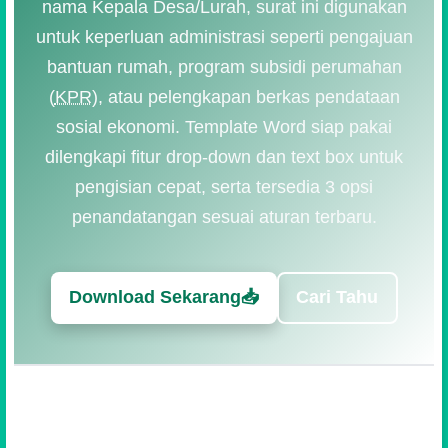
nama Kepala Desa/Lurah, surat ini digunakan
untuk keperluan administrasi seperti pengajuan
bantuan rumah, program subsidi perumahan
(
KPR
), atau pelengkapan berkas pendataan
sosial ekonomi. Template Word siap pakai
dilengkapi fitur drop-down dan text box untuk
pengisian cepat, serta tersedia 3 opsi
penandatangan sesuai aturan terbaru.
Download Sekarang📥
Cari Tahu