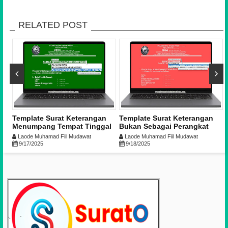
RELATED POST
Template Surat Keterangan
Template Surat Keterangan
es
Menumpang Tempat Tinggal
Bukan Sebagai Perangkat
asi
dari Desa/Kelurahan
Pemerintah Desa
Laode Muhamad Fiil Mudawat
Laode Muhamad Fiil Mudawat
9/17/2025
9/18/2025