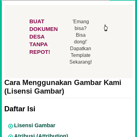
BUAT
'Emang
👆
👆
👆
👆
bisa?
DOKUMEN
Bisa
DESA
👆
dong!'
👆
TANPA
Dapatkan
REPOT!
Template
Sekarang!
Cara Menggunakan Gambar Kami
(Lisensi Gambar)
Daftar Isi
Lisensi Gambar
Atribusi (Attribution)