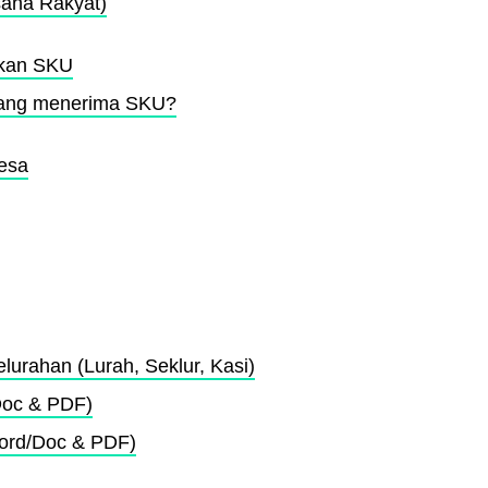
aha Rakyat)
kan SKU
yang menerima SKU?
Desa
lurahan (Lurah, Seklur, Kasi)
Doc & PDF)
ord/Doc & PDF)