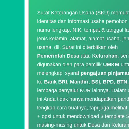
Surat Keterangan Usaha (SKU) memuat
identitas dan informasi usaha pemohon 
nama lengkap, NIK, tempat & tanggal lah
jenis kelamin, alamat, alamat usaha, jen
usaha, dll. Surat ini diterbitkan oleh
Pemerintah Desa
atau
Kelurahan
, ser
digunakan oleh para pemilik
UMKM
unt
melengkapi syarat
pengajuan pinjam
ke
Bank BRI, Mandiri, BSI, BPD, BTN
lembaga penyalur KUR lainnya. Dalam a
ini Anda tidak hanya mendapatkan pan
lengkap cara buatnya, tapi juga melihat
+ opsi untuk mendownload 3 template 
masing-masing untuk Desa dan Kelura