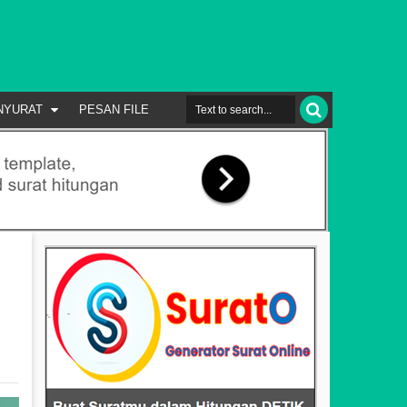
NYURAT
PESAN FILE
i