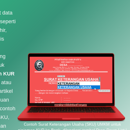
 data
seperti
ir,
is
ing
uk
an KUR
, atau
rtikel
duan
 contoh
SKU,
Contoh Surat Keterangan Usaha (SKU) UMKM untuk
han
pinjaman KUR ke Bank, dilengkapi tombol Drop-Down List |