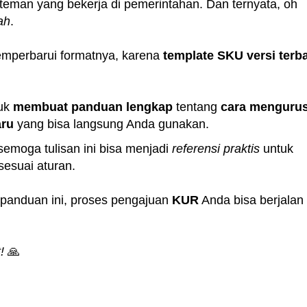
 teman yang bekerja di pemerintahan. Dan ternyata, oh
ah
.
mperbarui formatnya, karena
template SKU versi terb
tuk
membuat panduan lengkap
tentang
cara menguru
aru
yang bisa langsung Anda gunakan.
 semoga tulisan ini bisa menjadi
referensi praktis
untuk
sesuai aturan.
panduan ini, proses pengajuan
KUR
Anda bisa berjalan
!
🙏