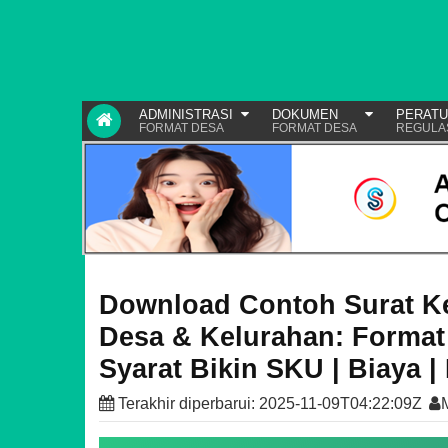
ADMINISTRASI
DOKUMEN
PERAT
FORMAT DESA
FORMAT DESA
REGULA
Download Contoh Surat K
Desa & Kelurahan: Format
Syarat Bikin SKU | Biaya
Terakhir diperbarui:
2025-11-09T04:22:09Z