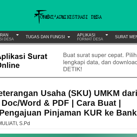
URAN
APLIKASI
TUGAS DAN FUNGSI
SURAT ME
SI DESA
FORMAT DESA
eterangan Usaha (SKU) UMKM dar
 Doc/Word & PDF | Cara Buat |
 | Pengajuan Pinjaman KUR ke Bank
MULIATI, S.Pd