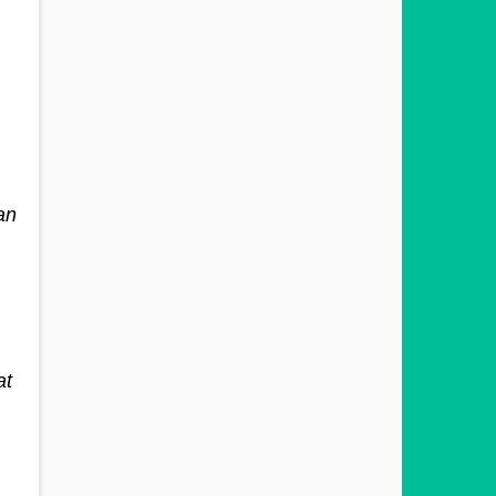
an
at