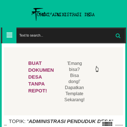
👆
BUAT
'Emang
👆
👆
👆
bisa?
DOKUMEN
Bisa
DESA
👆
👆
dong!'
TANPA
Dapatkan
REPOT!
Template
Sekarang!
TOPIK: "
ADMINISTRASI PENDUDUK DESA
"