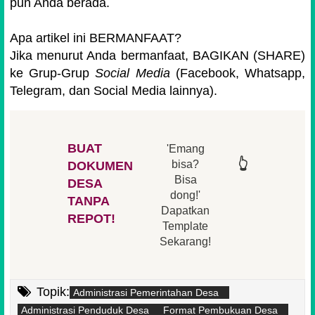
pun Anda berada.
Apa artikel ini BERMANFAAT?
Jika menurut Anda bermanfaat, BAGIKAN (SHARE)
ke Grup-Grup
Social Media
(Facebook, Whatsapp,
Telegram, dan Social Media lainnya).
BUAT
'Emang
👆
👆
👆
👆
bisa?
DOKUMEN
Bisa
DESA
👆
dong!'
👆
TANPA
Dapatkan
REPOT!
Template
Sekarang!
Topik:
Administrasi Pemerintahan Desa
Administrasi Penduduk Desa
Format Pembukuan Desa