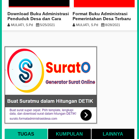
Download Buku Administrasi
Format Buku Administrasi
Penduduk Desa dan Cara
Pemerintahan Desa Terbaru
Pengisiannya
(Download)
MULIATI, S.Pd
5/25/2021
MULIATI, S.Pd
8/28/2021
TUGAS
KUMPULAN
LAINNYA