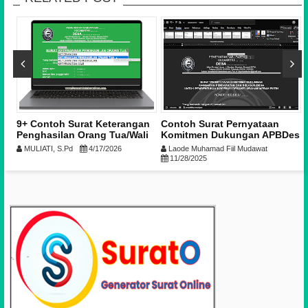
9+ Contoh Surat Keterangan
Contoh Surat Pernyataan
h
Penghasilan Orang Tua/Wali
Komitmen Dukungan APBDes
untuk Daftar KIP Kuliah dari
untuk Pembentukan Koperasi
MULIATI, S.Pd
4/17/2026
Laode Muhamad Fiil Mudawat
Desa & Kelurahan | Download
Desa Merah Putih
11/28/2025
Format Word & PDF