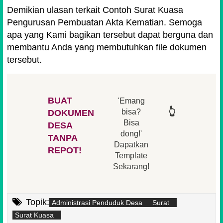
Demikian ulasan terkait Contoh Surat Kuasa
Pengurusan Pembuatan Akta Kematian. Semoga
apa yang Kami bagikan tersebut dapat berguna dan
membantu Anda yang membutuhkan file dokumen
tersebut.
BUAT
'Emang
👆
👆
👆
👆
bisa?
DOKUMEN
Bisa
DESA
👆
dong!'
👆
TANPA
Dapatkan
REPOT!
Template
Sekarang!
Topik:
Administrasi Penduduk Desa
Surat
Surat Kuasa