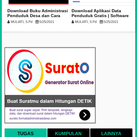
n
Download Buku Administrasi
Download Aplikasi Data
,
Penduduk Desa dan Cara
Penduduk Gratis | Software
Pengisiannya
Kependudukan RT RW Desa
MULIATI, S.Pd
5/25/2021
MULIATI, S.Pd
5/25/2021
[Excel Full]
TUGAS
KUMPULAN
LAINNYA