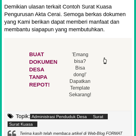
Demikian ulasan terkait Contoh Surat Kuasa
Pengurusan Akta Cerai. Semoga berkas dokumen
yang Kami berikan dapat memberi manfaat dan
membantu siapapun yang membutuhkan.
BUAT
'Emang
👆
👆
👆
👆
bisa?
DOKUMEN
Bisa
DESA
👆
dong!'
👆
TANPA
Dapatkan
REPOT!
Template
Sekarang!
Topik:
Administrasi Penduduk Desa
Surat
Surat Kuasa
Terima kasih telah membaca artikel di Web-Blog FORMAT