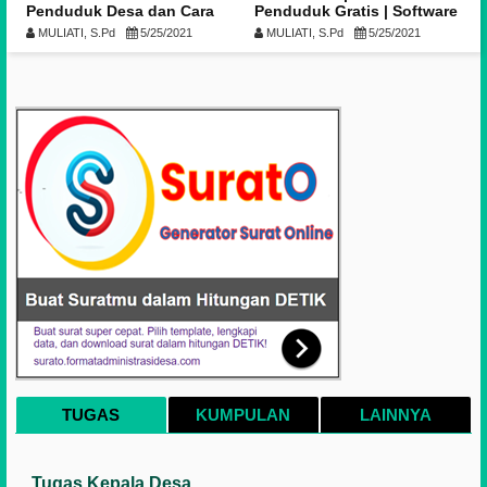
Penduduk Desa dan Cara
Penduduk Gratis | Software
Pengisiannya
Kependudukan RT RW Desa
MULIATI, S.Pd
5/25/2021
MULIATI, S.Pd
5/25/2021
[Excel Full]
TUGAS
KUMPULAN
LAINNYA
Tugas Kepala Desa