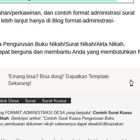
han/perkawinan, dan contoh format administrasi surat
lebih lanjut hanya di Blog format-administrasi-
a Pengurusan Buku Nikah/Surat Nikah/Akta Nikah.
apat berguna dan membantu Anda yang membutuhkan fi
'Emang bisa? Bisa dong!' Dapatkan Template
👆
👆
👆
👆
👆
👆
Sekarang!
uduk Desa
Surat
Surat Kuasa
b-Blog FORMAT ADMINISTRASI DESA yang berjudul:
Contoh Surat Kuasa
Nikah
. Deskripsi artikel:
Contoh Surat Kuasa Pengurusan Buku
us pembuatan dokumen nikah sebenarnya dapat diwakili/dikuasakan.