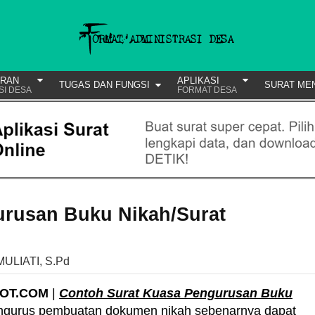
URAN
APLIKASI
TUGAS DAN FUNGSI
SURAT ME
SI DESA
FORMAT DESA
urusan Buku Nikah/Surat
MULIATI, S.Pd
POT.COM
|
Contoh Surat Kuasa Pengurusan Buku
ngurus pembuatan dokumen nikah sebenarnya dapat