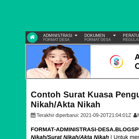
ADMINISTRASI
DOKUMEN
PERAT
FORMAT DESA
FORMAT DESA
REGULA
Contoh Surat Kuasa Peng
Nikah/Akta Nikah
Terakhir diperbarui:
2021-09-20T21:04:01Z
FORMAT-ADMINISTRASI-DESA.BLOGS
Nikah/Surat Nikah/Akta Nikah
| Untuk me