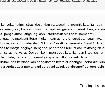
sial kamu, jika memang dirasa dapat memberi manfaat kepada orang lain.
 konsultan administrasi desa, dan paralegal. Ia memiliki keahlian dan
at menyurat, literasi hukum, dan aplikasi generator surat. Pengetahu
a, pengalaman langsung, dan keterlibatan aktif saat membantu
i juga mempelajari literasi hukum dan generator surat dari suaminya
logger, serta Founder dan CEO dari SuratO - Generator Surat Online
asan berharga baginya mengenai penerapan hukum dan teknologi dal
dan surat menyurat. Dengan komitmen pada keahlian dan integritas, ia
emplate, dan contoh format yang ia terbitkan di web dapat
risinal, dan berdasarkan pengalaman nyata di lapangan, serta diduku
agar Anda dapat menangani berbagai aspek administratif dengan lebih
Posting Lam