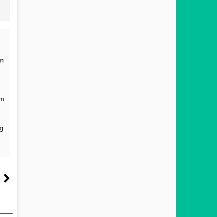
an
am
ng
a