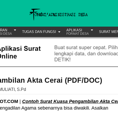
URAN
APLIKASI
TUGAS DAN FUNGSI
SURAT ME
SI DESA
FORMAT DESA
mbilan Akta Cerai (PDF/DOC)
MULIATI, S.Pd
POT.COM
|
Contoh Surat Kuasa Pengambilan Akta Ce
engadilan Agama sebenarnya bisa diwakili. Asalkan