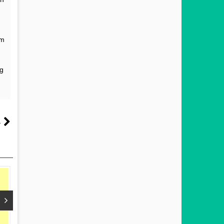
am
ng
a