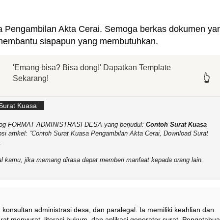
sa Pengambilan Akta Cerai. Semoga berkas dokumen ya
 membantu siapapun yang membutuhkan.
'Emang bisa? Bisa dong!' Dapatkan Template
👆
👆
👆
👆
👆
👆
Sekarang!
Surat Kuasa
b-Blog FORMAT ADMINISTRASI DESA yang berjudul:
Contoh Surat Kuasa
psi artikel:
Contoh Surat Kuasa Pengambilan Akta Cerai, Download Surat
.
sial kamu, jika memang dirasa dapat memberi manfaat kepada orang lain.
 konsultan administrasi desa, dan paralegal. Ia memiliki keahlian dan
at menyurat, literasi hukum, dan aplikasi generator surat. Pengetahu