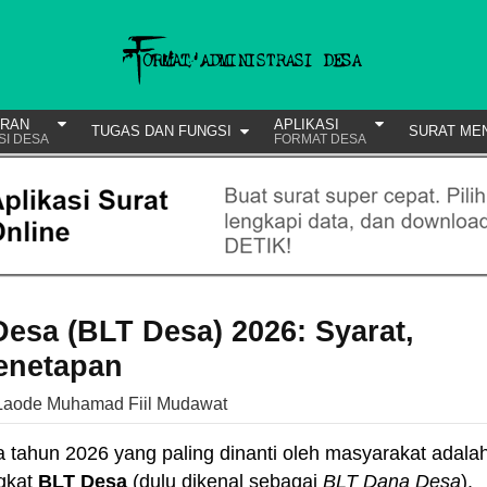
URAN
APLIKASI
TUGAS DAN FUNGSI
SURAT ME
SI DESA
FORMAT DESA
esa (BLT Desa) 2026: Syarat,
Penetapan
Laode Muhamad Fiil Mudawat
 tahun 2026 yang paling dinanti oleh masyarakat adala
ngkat
BLT Desa
(dulu dikenal sebagai
BLT Dana Desa
).