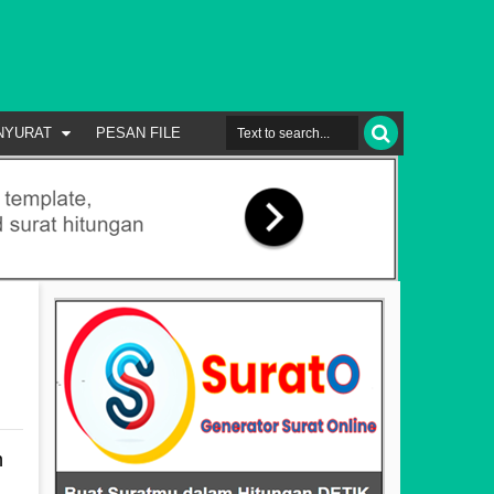
NYURAT
PESAN FILE
h