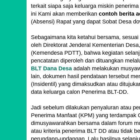
terkait siapa saja keluarga miskin peneri
ini Kami akan memberikan
contoh berita 
(Absensi) Rapat yang dapat Sobat Desa do
Sebagaimana kita ketahui bersama, sesuai 
oleh Direktorat Jenderal Kementerian Des
(Kemendesa PDTT), bahwa kegiatan selanju
pencatatan diperoleh dan dituangkan melalu
BLT Dana Desa
adalah melakukan musyaw
lain, dokumen hasil pendataan tersebut m
(Insidentil) yang dimaksudkan atau ditujuka
data keluarga calon Penerima BLT-DD.
Jadi sebelum dilakukan penyaluran atau 
Penerima Manfaat (KPM) yang terdampak Co
dimusyawarahkan bersama dalam forum mus
atau kriteria penerima BLT DD atau tidak b
perundang-undangan. Lalu hasilnya selanju