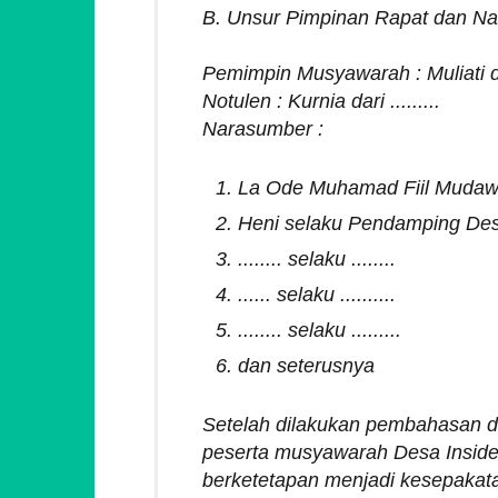
B. Unsur Pimpinan Rapat dan N
Pemimpin Musyawarah : Muliati dari
Notulen : Kurnia dari .........
Narasumber :
La Ode Muhamad Fiil Mudawa
Heni selaku Pendamping De
........ selaku ........
...... selaku ..........
........ selaku .........
dan seterusnya
Setelah dilakukan pembahasan da
peserta musyawarah Desa Inside
berketetapan menjadi kesepakata