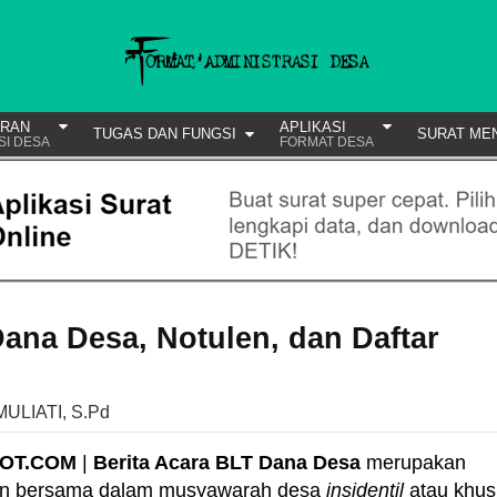
URAN
APLIKASI
TUGAS DAN FUNGSI
SURAT ME
SI DESA
FORMAT DESA
ana Desa, Notulen, dan Daftar
MULIATI, S.Pd
POT.COM
|
Berita Acara BLT Dana Desa
merupakan
atan bersama dalam musyawarah desa
insidentil
atau khus