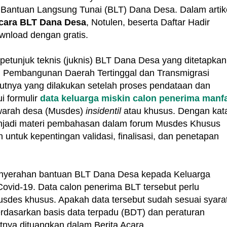
ma Bantuan Langsung Tunai (BLT) Dana Desa. Dalam artik
acara BLT Dana Desa
, Notulen, beserta Daftar Hadir
wnload dengan gratis.
petunjuk teknis (juknis) BLT Dana Desa yang ditetapkan
a, Pembangunan Daerah Tertinggal dan Transmigrasi
tnya yang dilakukan setelah proses pendataan dan
i formulir
data keluarga miskin calon penerima manf
arah desa (Musdes)
insidentil
atau khusus. Dengan kat
enjadi materi pembahasan dalam forum Musdes Khusus
n untuk kepentingan validasi, finalisasi, dan penetapan
penyerahan bantuan BLT Dana Desa kepada Keluarga
vid-19. Data calon penerima BLT tersebut perlu
des khusus. Apakah data tersebut sudah sesuai syara
erdasarkan basis data terpadu (BDT) dan peraturan
tnya dituangkan dalam Berita Acara.