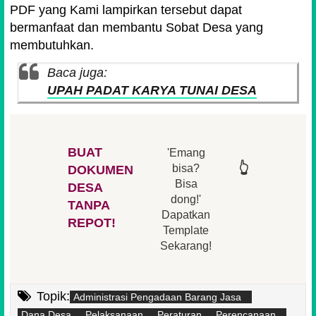
PDF yang Kami lampirkan tersebut dapat
bermanfaat dan membantu Sobat Desa yang
membutuhkan.
Baca juga:
UPAH PADAT KARYA TUNAI DESA
BUAT
'Emang
👆
👆
👆
👆
bisa?
DOKUMEN
Bisa
DESA
👆
dong!'
👆
TANPA
Dapatkan
REPOT!
Template
Sekarang!
Topik:
Administrasi Pengadaan Barang Jasa
Dana Desa
Pelaksanaan
Peraturan
Perencanaan