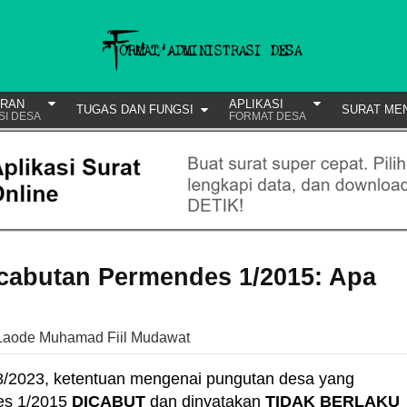
URAN
APLIKASI
TUGAS DAN FUNGSI
SURAT ME
SI DESA
FORMAT DESA
cabutan Permendes 1/2015: Apa
Laode Muhamad Fiil Mudawat
/2023, ketentuan mengenai pungutan desa yang
es 1/2015
DICABUT
dan dinyatakan
TIDAK BERLAKU