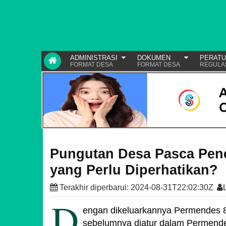
ADMINISTRASI
DOKUMEN
PERAT
FORMAT DESA
FORMAT DESA
REGULA
Pungutan Desa Pasca Pen
yang Perlu Diperhatikan?
Terakhir diperbarui:
2024-08-31T22:02:30Z
D
engan dikeluarkannya Permendes 8
sebelumnya diatur dalam Permend