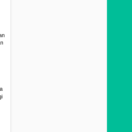
an
an
sa
gi