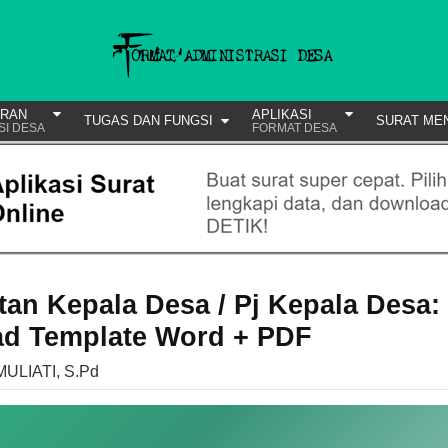
URAN
APLIKASI
TUGAS DAN FUNGSI
SURAT ME
SI DESA
FORMAT DESA
an Kepala Desa / Pj Kepala Desa:
d Template Word + PDF
MULIATI, S.Pd