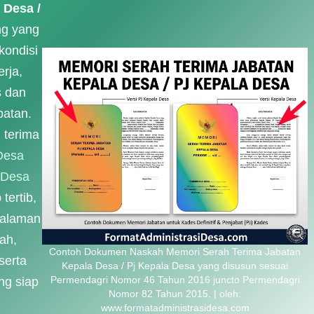
 Desa /
ng yang
kondisi
rja,
s dan
batan.
 terima
 Desa
 Desa
tertib,
halaman
ah,
Contoh Dokumen Naskah Memori Serah Terima Jabatan
serta
Kepala Desa / Pj Kepala Desa yang disusun sesuai
Permendagri Nomor 46 Tahun 2016 juncto Permendagri
ng siap
Nomor 82 Tahun 2015. | oleh:
www.formatadministrasidesa.com