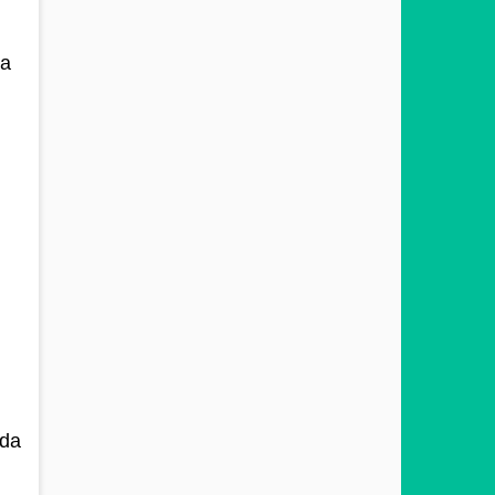
ma
ada