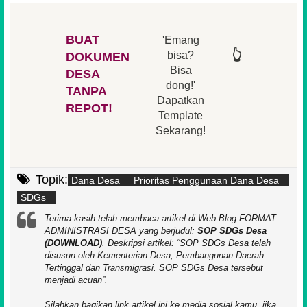
BUAT
'Emang
👆
👆
👆
👆
bisa?
DOKUMEN
Bisa
DESA
👆
dong!'
👆
TANPA
Dapatkan
REPOT!
Template
Sekarang!
Topik:
Dana Desa
Prioritas Penggunaan Dana Desa
SDGs
Terima kasih telah membaca artikel di Web-Blog FORMAT
ADMINISTRASI DESA yang berjudul:
SOP SDGs Desa
(DOWNLOAD)
. Deskripsi artikel:
SOP SDGs Desa telah
disusun oleh Kementerian Desa, Pembangunan Daerah
Tertinggal dan Transmigrasi. SOP SDGs Desa tersebut
menjadi acuan
.
Silahkan bagikan link artikel ini ke media sosial kamu, jika