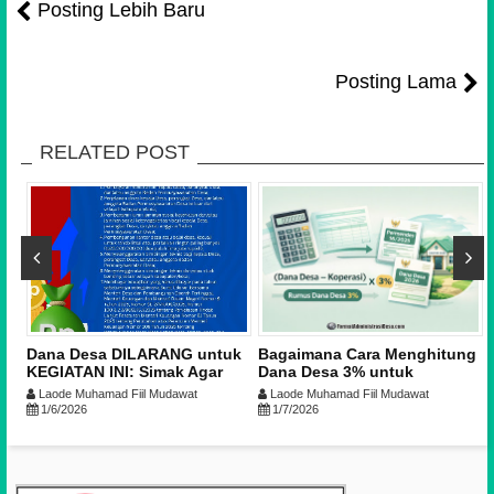
Posting Lebih Baru
Posting Lama
RELATED POST
s
Dana Desa DILARANG untuk
Bagaimana Cara Menghitung
KEGIATAN INI: Simak Agar
Dana Desa 3% untuk
Tidak Jadi Temuan!
Operasional Pemerintah
Laode Muhamad Fiil Mudawat
Laode Muhamad Fiil Mudawat
Desa?
1/6/2026
1/7/2026