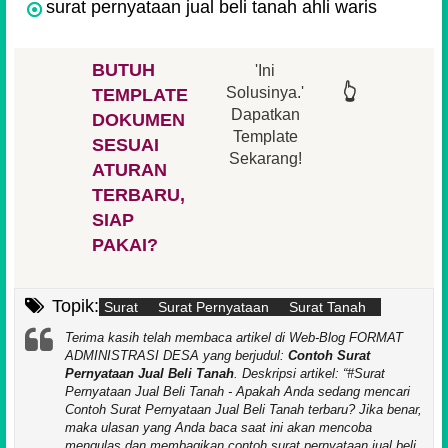
surat pernyataan jual beli tanah ahli waris
BUTUH
'Ini
👆
Solusinya.'
TEMPLATE
Dapatkan
👆
👆
DOKUMEN
👆
Template
SESUAI
Sekarang!
👆
ATURAN
👆
TERBARU,
SIAP
PAKAI?
Topik:
Surat
Surat Pernyataan
Surat Tanah
Terima kasih telah membaca artikel di Web-Blog FORMAT
ADMINISTRASI DESA yang berjudul:
Contoh Surat
Pernyataan Jual Beli Tanah
. Deskripsi artikel:
#Surat
Pernyataan Jual Beli Tanah - Apakah Anda sedang mencari
Contoh Surat Pernyataan Jual Beli Tanah terbaru? Jika benar,
maka ulasan yang Anda baca saat ini akan mencoba
mengulas dan membagikan contoh surat pernyataan jual beli