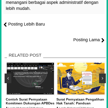
menangani berbagai aspek administratif dengan
lebih mudah.
Posting Lebih Baru
Posting Lama
RELATED POST
Contoh Surat Pernyataan
Surat Pernyataan Pengalihan
Komitmen Dukungan APBDes
Hak Tanah: Panduan
untuk Pembentukan Koperasi
Lengkap dan Contoh Format