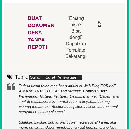
BUAT
'Emang
👆
👆
👆
👆
bisa?
DOKUMEN
Bisa
DESA
👆
dong!'
👆
TANPA
Dapatkan
REPOT!
Template
Sekarang!
Topik:
Surat
Surat Pernyataan
Terima kasih telah membaca artikel di Web-Blog FORMAT
ADMINISTRASI DESA yang berjudul:
Contoh Surat
Pernyataan Hutang Piutang
. Deskripsi artikel:
Bagaimana
contoh redaksi/isi teks format surat pernyataan hutang
piutang terbaru ini? Berikut ini cuplikan salinan contoh surat
pernyataan hutang piutang
.
Silahkan bagikan link artikel ini ke media sosial kamu, jika
memang dirasa dapat memberi manfaat kepada orang lain.