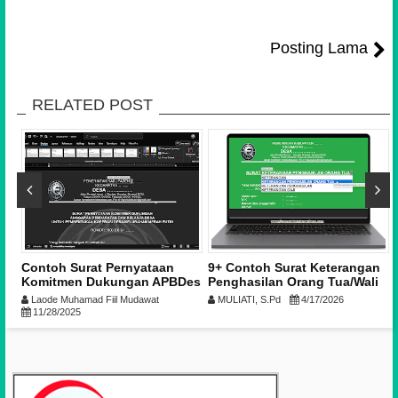
Posting Lama
RELATED POST
Contoh Surat Pernyataan
9+ Contoh Surat Keterangan
Komitmen Dukungan APBDes
Penghasilan Orang Tua/Wali
untuk Pembentukan Koperasi
untuk Daftar KIP Kuliah dari
Laode Muhamad Fiil Mudawat
MULIATI, S.Pd
4/17/2026
Desa Merah Putih
Desa & Kelurahan | Download
11/28/2025
Format Word & PDF