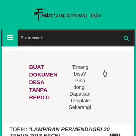
BUAT
'Emang
👆
👆
👆
👆
bisa?
DOKUMEN
Bisa
DESA
👆
dong!'
👆
TANPA
Dapatkan
REPOT!
Template
Sekarang!
TOPIK: "
LAMPIRAN PERMENDAGRI 20
TAHUN 2018 EXCEL
"