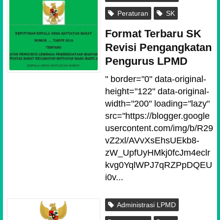
Peraturan
SK
Format Terbaru SK
Revisi Pengangkatan
Pengurus LPMD
" border="0" data-original-
height="122" data-original-
width="200" loading="lazy"
src="https://blogger.google
usercontent.com/img/b/R29
vZ2xl/AVvXsEhsUEkb8-
zW_UpfUyHMkj0fcJm4eclr
kvg0YqlWPJ7qRZPpDQEU
i0v...
Administrasi LPMD