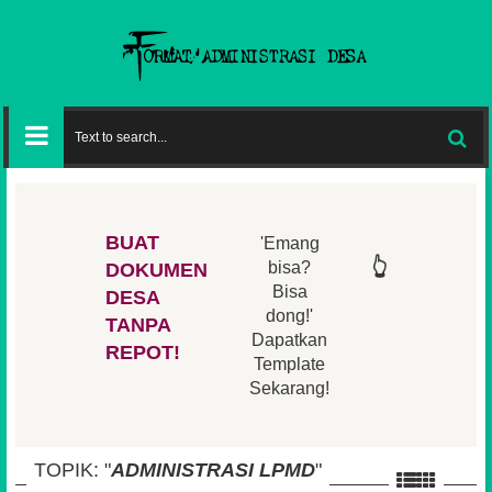
BUAT
'Emang
👆
👆
👆
👆
bisa?
DOKUMEN
Bisa
DESA
👆
dong!'
👆
TANPA
Dapatkan
REPOT!
Template
Sekarang!
TOPIK: "
ADMINISTRASI LPMD
"