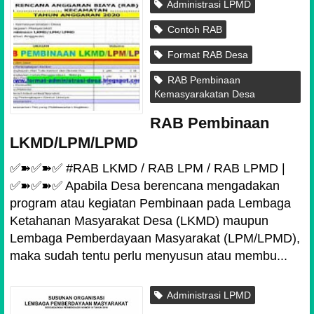
Administrasi LPMD
Contoh RAB
Format RAB Desa
RAB Pembinaan
Kemasyarakatan Desa
RAB Pembinaan
LKMD/LPM/LPMD
✅➽✅➽✅ #RAB LKMD / RAB LPM / RAB LPMD |
✅➽✅➽✅ Apabila Desa berencana mengadakan
program atau kegiatan Pembinaan pada Lembaga
Ketahanan Masyarakat Desa (LKMD) maupun
Lembaga Pemberdayaan Masyarakat (LPM/LPMD),
maka sudah tentu perlu menyusun atau membu...
Administrasi LPMD