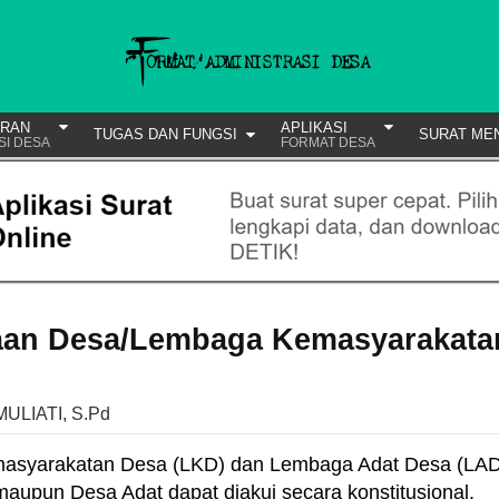
URAN
APLIKASI
TUGAS DAN FUNGSI
SURAT ME
SI DESA
FORMAT DESA
aan Desa/Lembaga Kemasyarakata
MULIATI, S.Pd
asyarakatan Desa (LKD) dan Lembaga Adat Desa (LAD
aupun Desa Adat dapat diakui secara konstitusional,