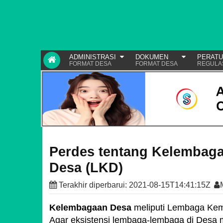
ADMINISTRASI
DOKUMEN
PERAT
FORMAT DESA
FORMAT DESA
REGULA
Perdes tentang Kelembag
Desa (LKD)
Terakhir diperbarui:
2021-08-15T14:41:15Z
Kelembagaan Desa
meliputi Lembaga Kem
Agar eksistensi lembaga-lembaga di Desa m