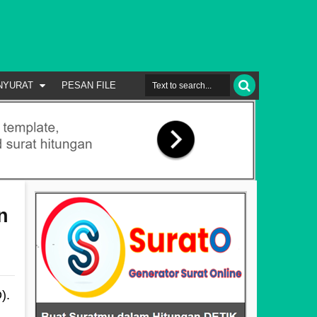
NYURAT
PESAN FILE
n
).