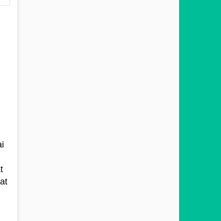
i
t
at