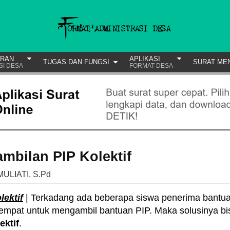
URAN
APLIKASI
TUGAS DAN FUNGSI
SURAT ME
SI DESA
FORMAT DESA
mbilan PIP Kolektif
MULIATI, S.Pd
ektif
| Terkadang ada beberapa siswa penerima bantu
 sempat untuk mengambil bantuan PIP. Maka solusinya bi
ektif
.