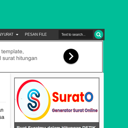
NYURAT
PESAN FILE
an
sa