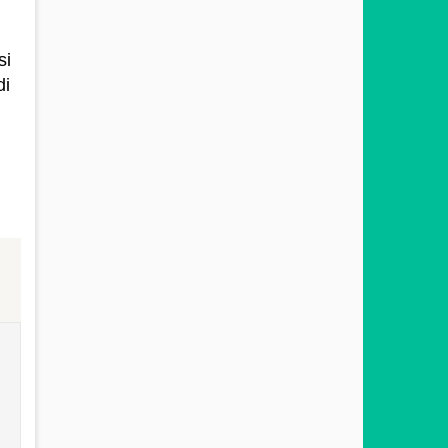
si
di