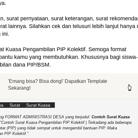
ya.
n, surat pernyataan, surat keterangan, surat rekomenda
t lainnya. Silahkan cek dan telusuri lebih lanjut hanya 
ini.
t Kuasa Pengambilan PIP Kolektif. Semoga format
bantu kamu yang membutuhkan. Khususnya bagi siswa-
bilan dana PIP/BSM.
'Emang bisa? Bisa dong!' Dapatkan Template
👆
👆
👆
👆
👆
👆
Sekarang!
wa
Surat
Surat Kuasa
b-Blog FORMAT ADMINISTRASI DESA yang berjudul:
Contoh Surat Kuasa
Contoh Surat Kuasa Pengambilan PIP Kolektif | Terkadang ada beberapa
ntar (PIP) yang tidak sempat untuk mengambil bantuan PIP. Maka
n PIP Kolektif.
.