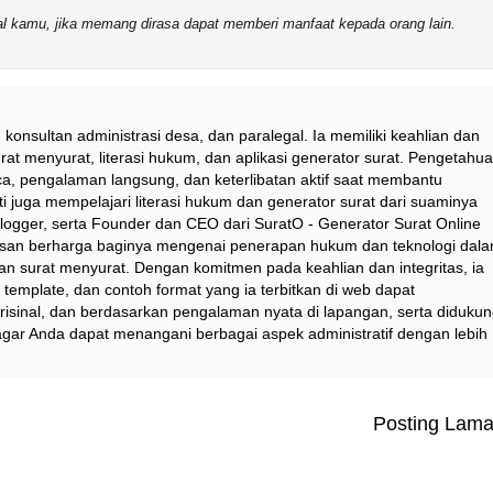
sial kamu, jika memang dirasa dapat memberi manfaat kepada orang lain.
 konsultan administrasi desa, dan paralegal. Ia memiliki keahlian dan
at menyurat, literasi hukum, dan aplikasi generator surat. Pengetahu
a, pengalaman langsung, dan keterlibatan aktif saat membantu
i juga mempelajari literasi hukum dan generator surat dari suaminya
logger, serta Founder dan CEO dari SuratO - Generator Surat Online
asan berharga baginya mengenai penerapan hukum dan teknologi dal
dan surat menyurat. Dengan komitmen pada keahlian dan integritas, ia
emplate, dan contoh format yang ia terbitkan di web dapat
risinal, dan berdasarkan pengalaman nyata di lapangan, serta diduku
agar Anda dapat menangani berbagai aspek administratif dengan lebih
Posting Lam