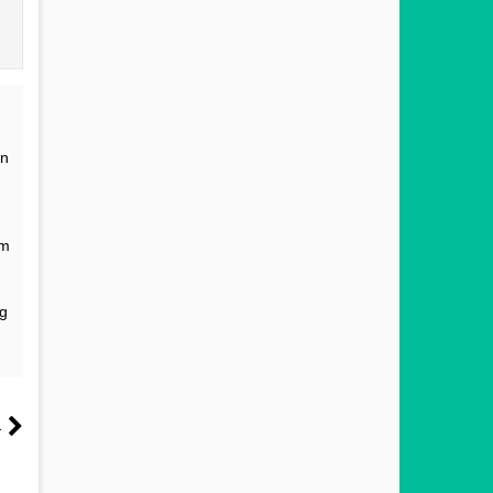
an
am
ng
a