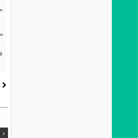
an
am
ng
a