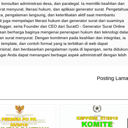
 konsultan administrasi desa, dan paralegal. Ia memiliki keahlian dan
at menyurat, literasi hukum, dan aplikasi generator surat. Pengetahu
a, pengalaman langsung, dan keterlibatan aktif saat membantu
i juga mempelajari literasi hukum dan generator surat dari suaminya
logger, serta Founder dan CEO dari SuratO - Generator Surat Online
asan berharga baginya mengenai penerapan hukum dan teknologi dal
dan surat menyurat. Dengan komitmen pada keahlian dan integritas, ia
emplate, dan contoh format yang ia terbitkan di web dapat
risinal, dan berdasarkan pengalaman nyata di lapangan, serta diduku
agar Anda dapat menangani berbagai aspek administratif dengan lebih
Posting Lam