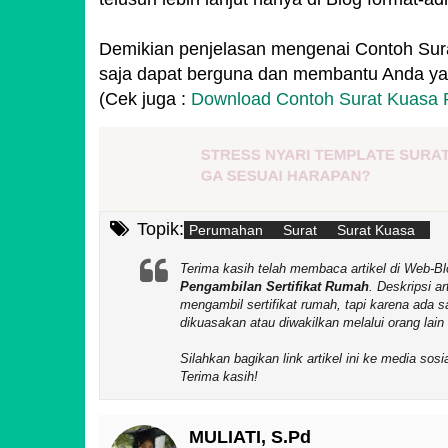
Demikian penjelasan mengenai Contoh Sur
saja dapat berguna dan membantu Anda ya
(Cek juga :
Download Contoh Surat Kuasa 
STRESS NYARI TEMPLATE SURAT, 
GA SESUAI HARAPAN?
Topik:
Perumahan
Surat
Surat Kuasa
Terima kasih telah membaca artikel di We
Pengambilan Sertifikat Rumah
. Deskripsi ar
mengambil sertifikat rumah, tapi karena ada 
dikuasakan atau diwakilkan melalui orang lai
Silahkan bagikan link artikel ini ke media so
Terima kasih!
MULIATI, S.Pd