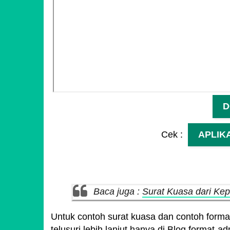
D
Cek :
APLIK
Baca juga :
Surat Kuasa dari Ke
Untuk contoh surat kuasa dan contoh format
telusuri lebih lanjut hanya di Blog format-a