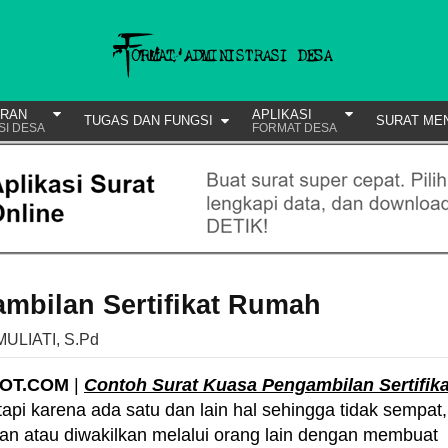
URAN
APLIKASI
TUGAS DAN FUNGSI
SURAT ME
SI DESA
FORMAT DESA
mbilan Sertifikat Rumah
MULIATI, S.Pd
POT.COM
|
Contoh Surat Kuasa Pengambilan Sertifika
tapi karena ada satu dan lain hal sehingga tidak sempat,
an atau diwakilkan melalui orang lain dengan membuat