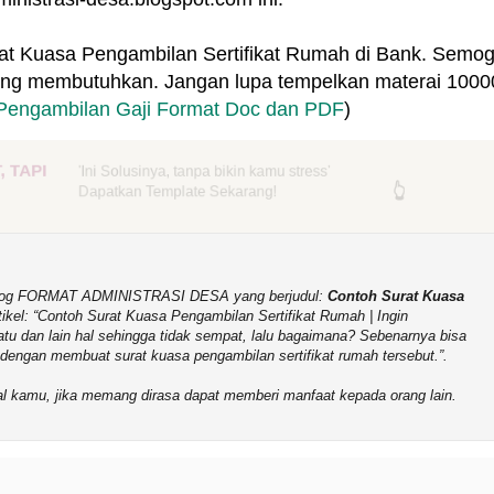
at Kuasa Pengambilan Sertifikat Rumah di Bank. Semo
ng membutuhkan. Jangan lupa tempelkan materai 1000
Pengambilan Gaji Format Doc dan PDF
)
TAPI
'Ini Solusinya, tanpa bikin kamu stress'
👆
👆
👆
👆
👆
👆
Dapatkan Template Sekarang!
b-Blog FORMAT ADMINISTRASI DESA yang berjudul:
Contoh Surat Kuasa
tikel:
Contoh Surat Kuasa Pengambilan Sertifikat Rumah | Ingin
satu dan lain hal sehingga tidak sempat, lalu bagaimana? Sebenarnya bisa
n dengan membuat surat kuasa pengambilan sertifikat rumah tersebut.
.
sial kamu, jika memang dirasa dapat memberi manfaat kepada orang lain.