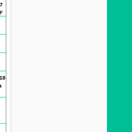
67
F
18
a