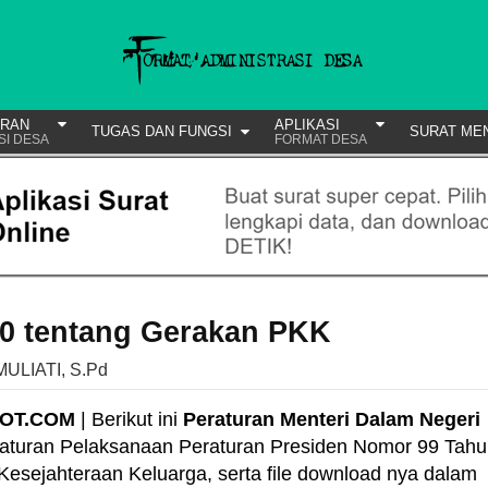
URAN
APLIKASI
TUGAS DAN FUNGSI
SURAT ME
SI DESA
FORMAT DESA
0 tentang Gerakan PKK
MULIATI, S.Pd
POT.COM
| Berikut ini
Peraturan Menteri Dalam Negeri
aturan Pelaksanaan Peraturan Presiden Nomor 99 Tah
sejahteraan Keluarga, serta file download nya dalam