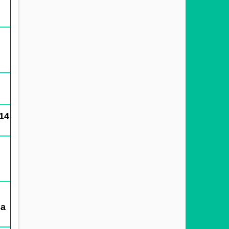
n
14
sa