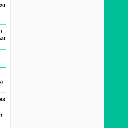
20
n
mat
sa
83
n