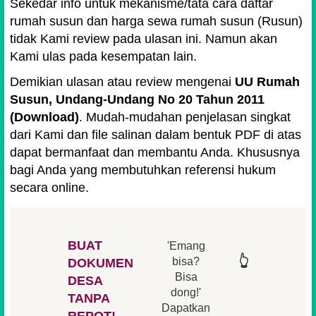
Sekedar info untuk mekanisme/tata cara daftar
rumah susun dan harga sewa rumah susun (Rusun)
tidak Kami review pada ulasan ini. Namun akan
Kami ulas pada kesempatan lain.
Demikian ulasan atau review mengenai
UU Rumah
Susun, Undang-Undang No 20 Tahun 2011
(Download)
. Mudah-mudahan penjelasan singkat
dari Kami dan file salinan dalam bentuk PDF di atas
dapat bermanfaat dan membantu Anda. Khususnya
bagi Anda yang membutuhkan referensi hukum
secara online.
BUAT
'Emang
👆
👆
👆
👆
bisa?
DOKUMEN
Bisa
DESA
👆
dong!'
👆
TANPA
Dapatkan
REPOT!