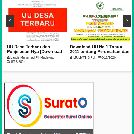
16
UU Desa Terbaru dan
Download UU No 1 Tahun
ua
Penjelasan-Nya [Download
2011 tentang Perumahan dan
a
Format Word dan PDF]
Kawasan Permukiman
Laode Muhamad Fiil Mudawat
MULIATI, S.Pd
6/11/2020
8/17/2024