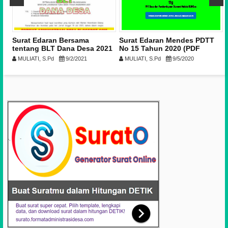
025
Surat Edaran Bersama
Surat Edaran Mendes PDTT
tentang BLT Dana Desa 2021
No 15 Tahun 2020 (PDF
(Nomor 8/PK/2021 dan
Download)
MULIATI, S.Pd
9/2/2021
MULIATI, S.Pd
9/5/2020
02/PDP/2021)