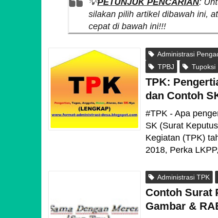
💡
PETUNJUK PENCARIAN
: Un
silakan pilih artikel dibawah ini, 
cepat di bawah ini!!!
Administrasi Penga
TPBJ
Tupoksi
TPK: Pengerti
dan Contoh S
#TPK - Apa penge
SK (Surat Keputu
Kegiatan (TPK) ta
2018, Perka LKPP, 
Administrasi TPK
Contoh Surat 
Gambar & RA