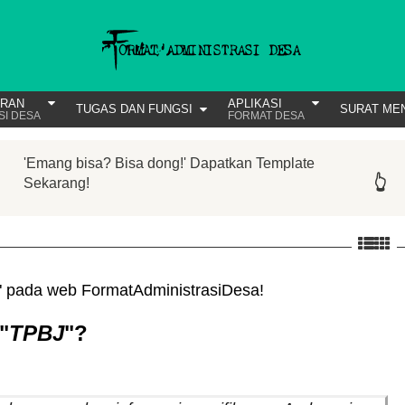
URAN
APLIKASI
TUGAS DAN FUNGSI
SURAT ME
SI DESA
FORMAT DESA
'Emang bisa? Bisa dong!' Dapatkan Template
👆
👆
👆
👆
👆
👆
Sekarang!
" pada web FormatAdministrasiDesa!
"
TPBJ
"?