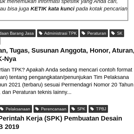
tuk menemukan informasi spesifik yang Anda cari,
atau bisa juga
KETIK kata kunci
pada kotak pencarian
daan Barang Jasa
Administrasi TPK
Peraturan
SK
an, Tugas, Susunan Anggota, Honor, Aturan
K-Nya
rtian TPK? Apakah Anda sedang mencari contoh format
san) tentang pengangkatan/penunjukan Tim Pelaksana
hun 2021 (terbaru) sesuai Permendagri Nomor 20 Tahun
dan Peraturan teknis lainny...
Pelaksanaan
Perencanaan
SPK
TPBJ
Perintah Kerja (SPK) Pembuatan Desain
B 2019