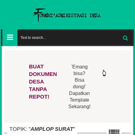
BUAT
'Emang
👆
👆
👆
👆
bisa?
DOKUMEN
Bisa
DESA
👆
dong!'
👆
TANPA
Dapatkan
REPOT!
Template
Sekarang!
TOPIK: "
AMPLOP SURAT
"