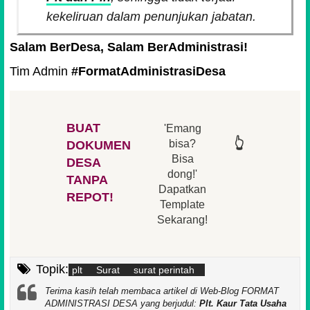
kekeliruan dalam penunjukan jabatan.
Salam BerDesa, Salam BerAdministrasi!
Tim Admin
#FormatAdministrasiDesa
BUAT
'Emang
👆
👆
👆
👆
bisa?
DOKUMEN
Bisa
DESA
👆
dong!'
👆
TANPA
Dapatkan
REPOT!
Template
Sekarang!
Topik:
plt
Surat
surat perintah
Terima kasih telah membaca artikel di Web-Blog FORMAT
ADMINISTRASI DESA yang berjudul:
Plt. Kaur Tata Usaha