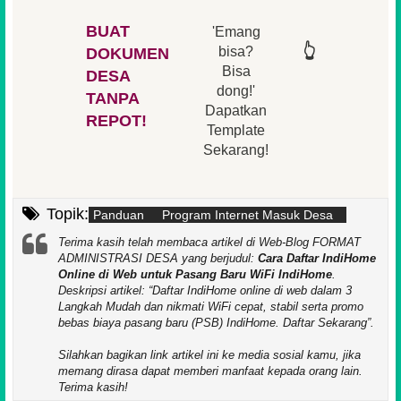
BUAT
'Emang
👆
👆
👆
👆
bisa?
DOKUMEN
Bisa
DESA
👆
dong!'
👆
TANPA
Dapatkan
REPOT!
Template
Sekarang!
Topik:
Panduan
Program Internet Masuk Desa
Terima kasih telah membaca artikel di Web-Blog FORMAT
ADMINISTRASI DESA yang berjudul:
Cara Daftar IndiHome
Online di Web untuk Pasang Baru WiFi IndiHome
.
Deskripsi artikel:
Daftar IndiHome online di web dalam 3
Langkah Mudah dan nikmati WiFi cepat, stabil serta promo
bebas biaya pasang baru (PSB) IndiHome. Daftar Sekarang
.
Silahkan bagikan link artikel ini ke media sosial kamu, jika
memang dirasa dapat memberi manfaat kepada orang lain.
Terima kasih!