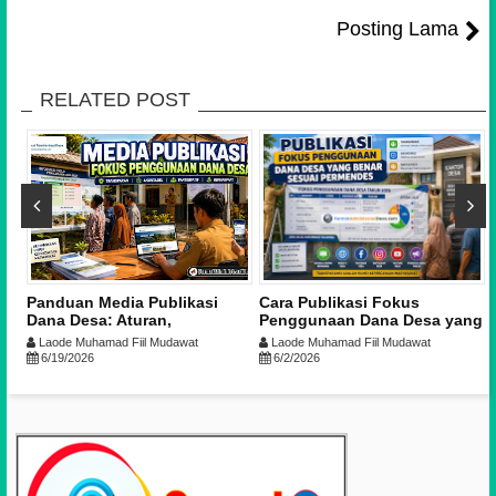
Posting Lama
RELATED POST
sa
Panduan Media Publikasi
Cara Publikasi Fokus
Dana Desa: Aturan,
Penggunaan Dana Desa yang
Kelebihan-Kekurangan, dan
Benar Sesuai Permendes PDT
Laode Muhamad Fiil Mudawat
Laode Muhamad Fiil Mudawat
Praktik Terbaik
No. 16 Tahun 2025
6/19/2026
6/2/2026