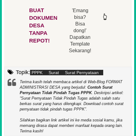
BUAT
'Emang
👆
👆
👆
👆
bisa?
DOKUMEN
Bisa
DESA
👆
dong!'
👆
TANPA
Dapatkan
REPOT!
Template
Sekarang!
Topik:
PPPK
Surat
Surat Pernyataan
Terima kasih telah membaca artikel di Web-Blog FORMAT
ADMINISTRASI DESA yang berjudul:
Contoh Surat
Pernyataan Tidak Pindah Tugas PPPK
. Deskripsi artikel:
Surat Pernyataan Tidak Pindah Tugas adalah salah satu
berkas surat yang harus dilengkapi. Download contoh surat
pernyataan tidak pindah tugas PPPK
.
Silahkan bagikan link artikel ini ke media sosial kamu, jika
memang dirasa dapat memberi manfaat kepada orang lain.
Terima kasih!