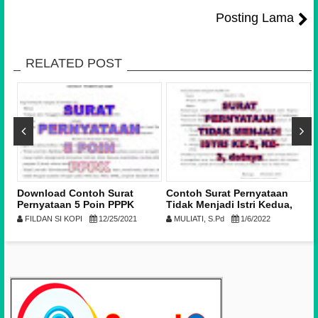
Posting Lama
RELATED POST
Download Contoh Surat
Contoh Surat Pernyataan
Pernyataan 5 Poin PPPK
Tidak Menjadi Istri Kedua,
Terbaru
Ketiga, dan seterusnya
FILDAN SI KOPI
12/25/2021
MULIATI, S.Pd
1/6/2022