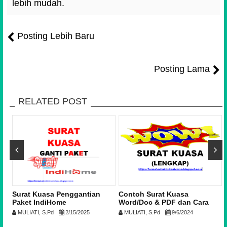
lebih mudah.
Posting Lebih Baru
Posting Lama
RELATED POST
n
Surat Kuasa Penggantian
Contoh Surat Kuasa
,
Paket IndiHome
Word/Doc & PDF dan Cara
(Upgrade/Downgrade)
Membuat Surat Kuasa yang
MULIATI, S.Pd
2/15/2025
MULIATI, S.Pd
9/6/2024
Benar