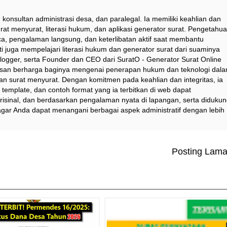
 konsultan administrasi desa, dan paralegal. Ia memiliki keahlian dan
at menyurat, literasi hukum, dan aplikasi generator surat. Pengetahu
a, pengalaman langsung, dan keterlibatan aktif saat membantu
i juga mempelajari literasi hukum dan generator surat dari suaminya
logger, serta Founder dan CEO dari SuratO - Generator Surat Online
asan berharga baginya mengenai penerapan hukum dan teknologi dal
dan surat menyurat. Dengan komitmen pada keahlian dan integritas, ia
emplate, dan contoh format yang ia terbitkan di web dapat
risinal, dan berdasarkan pengalaman nyata di lapangan, serta diduku
agar Anda dapat menangani berbagai aspek administratif dengan lebih
Posting Lam