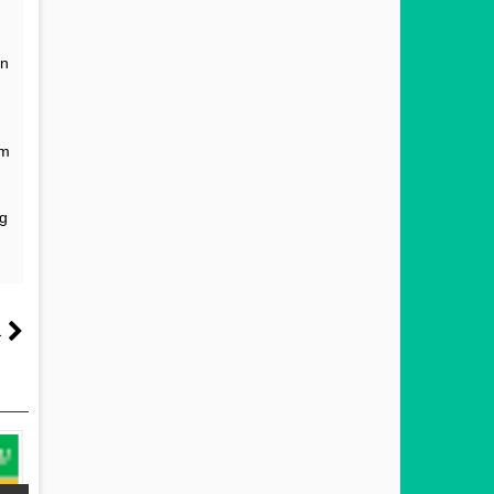
an
am
ng
a