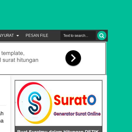
NYURAT
PESAN FILE
ah
na