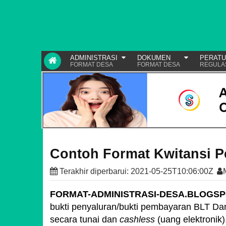
ADMINISTRASI
DOKUMEN
PERAT
FORMAT DESA
FORMAT DESA
REGULA
Contoh Format Kwitansi 
Terakhir diperbarui:
2021-05-25T10:06:00Z
FORMAT-ADMINISTRASI-DESA.BLOGS
bukti penyaluran/bukti pembayaran BLT Da
secara tunai dan
cashless
(uang elektronik)