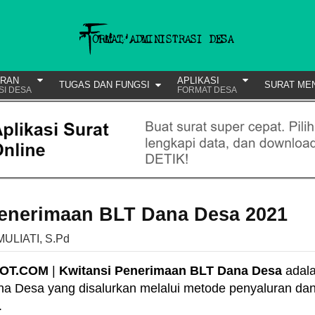
URAN
APLIKASI
TUGAS DAN FUNGSI
SURAT ME
SI DESA
FORMAT DESA
Penerimaan BLT Dana Desa 2021
MULIATI, S.Pd
POT.COM
|
Kwitansi Penerimaan BLT Dana Desa
adal
na Desa yang disalurkan melalui metode penyaluran da
.