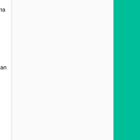
ma
ran