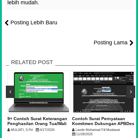
lebih mudah.
Posting Lebih Baru
Posting Lama
RELATED POST
9+ Contoh Surat Keterangan
Contoh Surat Pernyataan
Penghasilan Orang Tua/Wali
Komitmen Dukungan APBDes
untuk Daftar KIP Kuliah dari
untuk Pembentukan Koperasi
MULIATI, S.Pd
4/17/2026
Laode Muhamad Fiil Mudawat
Desa & Kelurahan | Download
Desa Merah Putih
11/28/2025