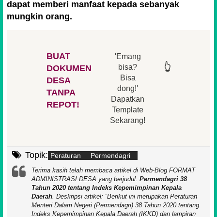
dapat memberi manfaat kepada sebanyak
mungkin orang.
BUAT
'Emang
👆
👆
👆
👆
bisa?
DOKUMEN
Bisa
DESA
👆
dong!'
👆
TANPA
Dapatkan
REPOT!
Template
Sekarang!
Topik:
Peraturan
Permendagri
Terima kasih telah membaca artikel di Web-Blog FORMAT
ADMINISTRASI DESA yang berjudul:
Permendagri 38
Tahun 2020 tentang Indeks Kepemimpinan Kepala
Daerah
. Deskripsi artikel:
Berikut ini merupakan Peraturan
Menteri Dalam Negeri (Permendagri) 38 Tahun 2020 tentang
Indeks Kepemimpinan Kepala Daerah (IKKD) dan lampiran