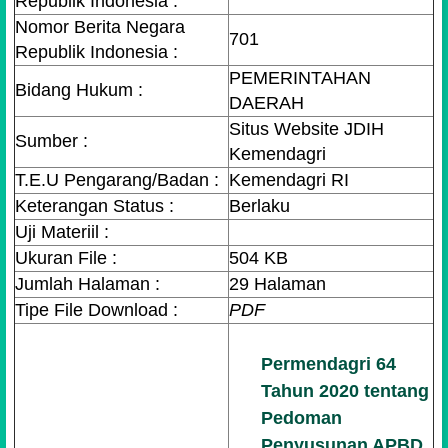
Republik Indonesia :
Nomor Berita Negara
701
Republik Indonesia :
PEMERINTAHAN
Bidang Hukum :
DAERAH
Situs Website JDIH
Sumber :
Kemendagri
T.E.U Pengarang/Badan :
Kemendagri RI
Keterangan Status :
Berlaku
Uji Materiil :
Ukuran File :
504 KB
Jumlah Halaman :
29 Halaman
Tipe File Download :
PDF
Permendagri 64
Tahun 2020 tentang
Pedoman
Penyusunan APBD