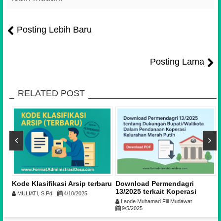
Posting Lebih Baru
Posting Lama
RELATED POST
Kode Klasifikasi Arsip terbaru
Download Permendagri
13/2025 terkait Koperasi
MULIATI, S.Pd
4/10/2025
0
Kelurahan Merah Putih
Laode Muhamad Fiil Mudawat
9/5/2025