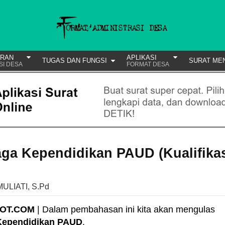
URAN
APLIKASI
TUGAS DAN FUNGSI
SURAT ME
SI DESA
FORMAT DESA
aga Kependidikan PAUD (Kualifika
MULIATI, S.Pd
POT.COM
| Dalam pembahasan ini kita akan mengulas
 Kependidikan PAUD
.