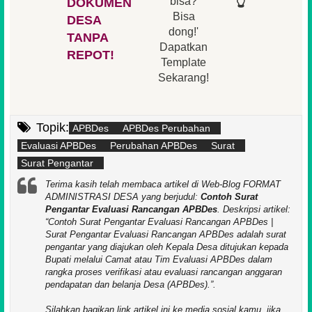
👆
bisa?
DOKUMEN
Bisa
DESA
👆
👆
dong!'
TANPA
Dapatkan
REPOT!
Template
Sekarang!
Topik:
APBDes
APBDes Perubahan
Evaluasi APBDes
Perubahan APBDes
Surat
Surat Pengantar
Terima kasih telah membaca artikel di Web-Blog FORMAT
ADMINISTRASI DESA yang berjudul:
Contoh Surat
Pengantar Evaluasi Rancangan APBDes
. Deskripsi artikel:
Contoh Surat Pengantar Evaluasi Rancangan APBDes |
Surat Pengantar Evaluasi Rancangan APBDes adalah surat
pengantar yang diajukan oleh Kepala Desa ditujukan kepada
Bupati melalui Camat atau Tim Evaluasi APBDes dalam
rangka proses verifikasi atau evaluasi rancangan anggaran
pendapatan dan belanja Desa (APBDes).
.
Silahkan bagikan link artikel ini ke media sosial kamu, jika