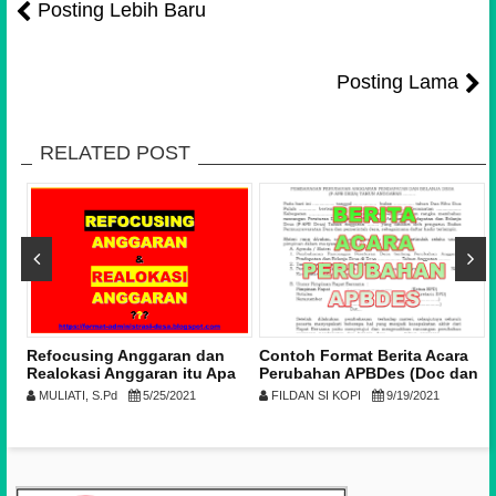
Posting Lebih Baru
Posting Lama
RELATED POST
n
Refocusing Anggaran dan
Contoh Format Berita Acara
Realokasi Anggaran itu Apa
Perubahan APBDes (Doc dan
Artinya?
PDF)
MULIATI, S.Pd
5/25/2021
FILDAN SI KOPI
9/19/2021