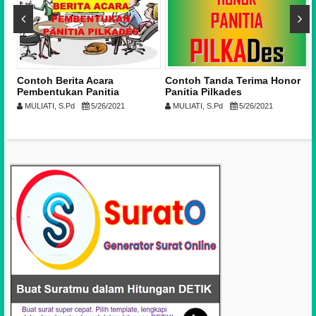
Contoh Berita Acara
Contoh Tanda Terima Honor
n
Pembentukan Panitia
Panitia Pilkades
si
Pilkades
MULIATI, S.Pd
5/26/2021
MULIATI, S.Pd
5/26/2021
|
c