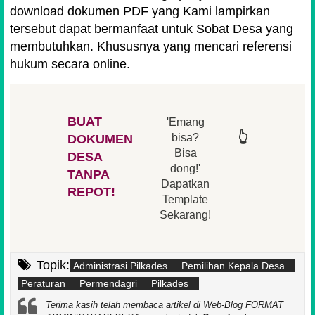
download dokumen PDF yang Kami lampirkan
tersebut dapat bermanfaat untuk Sobat Desa yang
membutuhkan. Khususnya yang mencari referensi
hukum secara online.
BUAT
'Emang
👆
👆
👆
👆
bisa?
DOKUMEN
Bisa
DESA
👆
dong!'
👆
TANPA
Dapatkan
REPOT!
Template
Sekarang!
Topik:
Administrasi Pilkades
Pemilihan Kepala Desa
Peraturan
Permendagri
Pilkades
Terima kasih telah membaca artikel di Web-Blog FORMAT