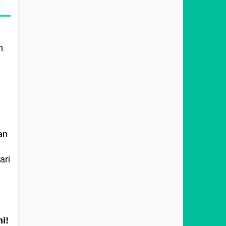
n
an
ari
i!