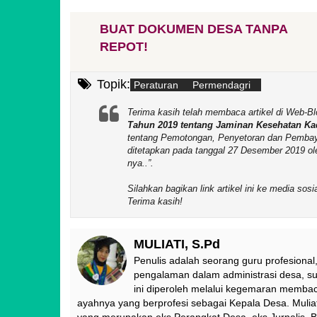
BUAT DOKUMEN DESA TANPA
REPOT!
Topik:
Peraturan
Permendagri
Terima kasih telah membaca artikel di We
Tahun 2019 tentang Jaminan Kesehatan Ka
tentang Pemotongan, Penyetoran dan Pembay
ditetapkan pada tanggal 27 Desember 2019 o
nya..
.
Silahkan bagikan link artikel ini ke media so
Terima kasih!
MULIATI, S.Pd
Penulis adalah seorang guru profesional,
pengalaman dalam administrasi desa, sur
ini diperoleh melalui kegemaran membac
ayahnya yang berprofesi sebagai Kepala Desa. Muliat
yang merupakan eks Perangkat Desa, eks Jurnalis, B