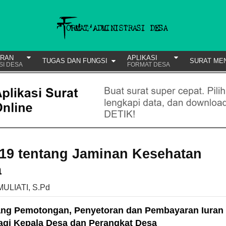
URAN
APLIKASI
TUGAS DAN FUNGSI
SURAT ME
SI DESA
FORMAT DESA
19 tentang Jaminan Kesehatan
a
MULIATI, S.Pd
ang Pemotongan, Penyetoran dan Pembayaran Iuran
gi Kepala Desa dan Perangkat Desa