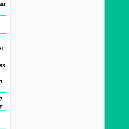
mat
sa
83
n
67
F