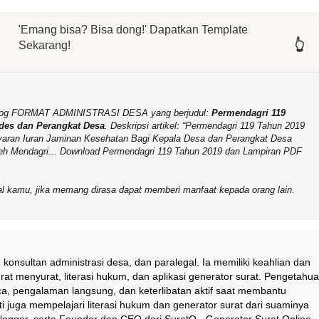
'Emang bisa? Bisa dong!' Dapatkan Template
👆
👆
👆
👆
👆
👆
Sekarang!
b-Blog FORMAT ADMINISTRASI DESA yang berjudul:
Permendagri 119
des dan Perangkat Desa
. Deskripsi artikel:
Permendagri 119 Tahun 2019
aran Iuran Jaminan Kesehatan Bagi Kepala Desa dan Perangkat Desa
leh Mendagri... Download Permendagri 119 Tahun 2019 dan Lampiran PDF
sial kamu, jika memang dirasa dapat memberi manfaat kepada orang lain.
 konsultan administrasi desa, dan paralegal. Ia memiliki keahlian dan
at menyurat, literasi hukum, dan aplikasi generator surat. Pengetahu
a, pengalaman langsung, dan keterlibatan aktif saat membantu
i juga mempelajari literasi hukum dan generator surat dari suaminya
logger, serta Founder dan CEO dari SuratO - Generator Surat Online