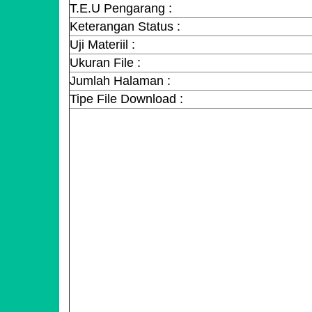
T.E.U Pengarang :
Keterangan Status :
Uji Materiil :
Ukuran File :
Jumlah Halaman :
Tipe File Download :