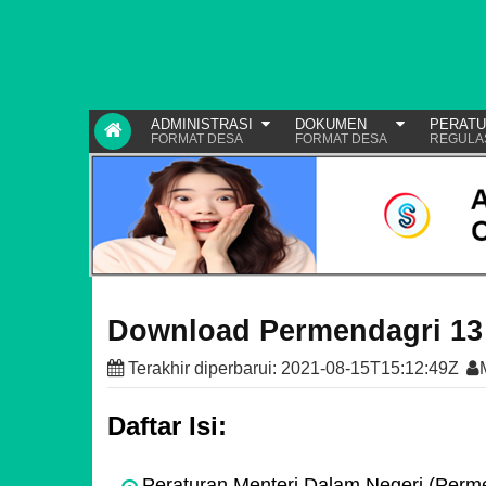
ADMINISTRASI
DOKUMEN
PERAT
FORMAT DESA
FORMAT DESA
REGULA
Download Permendagri 13
Terakhir diperbarui:
2021-08-15T15:12:49Z
Daftar Isi:
Peraturan Menteri Dalam Negeri (Perm