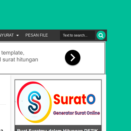
NYURAT
PESAN FILE
ga