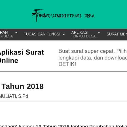
URAN
APLIKASI
TUGAS DAN FUNGSI
SURAT ME
SI DESA
FORMAT DESA
 Tahun 2018
MULIATI, S.Pd
endagri) Nomor 13 Tahun 2018 tentang Perubahan Keti