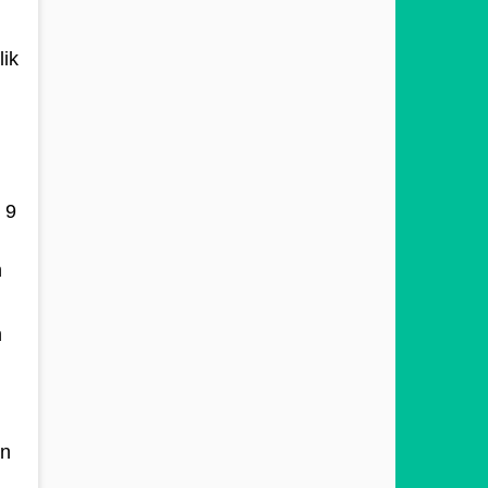
ik
 9
n
n
un