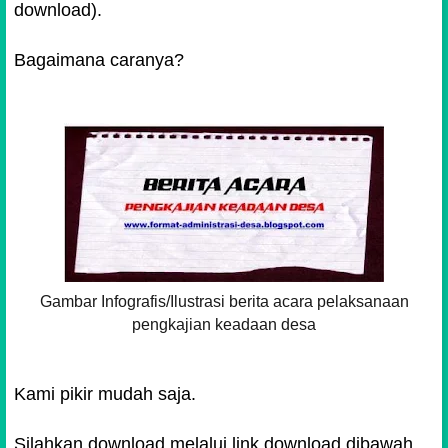
download).
dari kelompok, kepala dusun, warga dusun,
tokoh masyarakat dan unsur lain yang terkait di
Bagaimana caranya?
Desa sebagaimana tercantum dalam daftar
hadir. Agenda kegiatan yang dilakukan di
dalam proses pengkajian Desa tersebut adalah
:
Contoh:
Pengkajian potensi dan masalah
berdasarkan sketsa desa;
Pengkajian potensi dan masalah
Gambar Infografis/Ilustrasi berita acara pelaksanaan
berdasarkan kalender musim;
pengkajian keadaan desa
Pengkajian potensi dan masalah
berdasarkan diagram kelembagaan;
Kami pikir mudah saja.
Pengkajian peluang pendayagunaan
sumber daya Desa
Silahkan download melalui link download dibawah