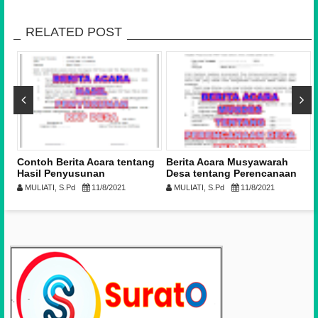
RELATED POST
Contoh Berita Acara tentang
Berita Acara Musyawarah
Hasil Penyusunan
Desa tentang Perencanaan
Rancangan RKP Desa
Desa dalam rangka
MULIATI, S.Pd
11/8/2021
MULIATI, S.Pd
11/8/2021
penyusunan RKP Desa Tahun
2023