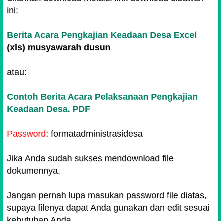
ini:
Demikian Berita Acara ini dibuat dan disahkan
dengan penuh tanggungjawab dan
Berita Acara Pengkajian Keadaan Desa Excel
dipergunakan sebagaimana mestinya.
(xls) musyawarah dusun
......., Tanggal,..., ..., ...
atau:
Mengetahui, Ketua Tim
Penyusun RPJM Desa Kepala Desa
Contoh Berita Acara Pelaksanaan Pengkajian
Keadaan Desa. PDF
(........................)
(................)
Password
: formatadministrasidesa
Jika Anda sudah sukses mendownload file
dokumennya.
Jangan pernah lupa masukan password file diatas,
supaya filenya dapat Anda gunakan dan edit sesuai
kebutuhan Anda.