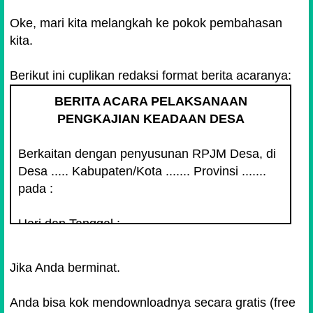
Oke, mari kita melangkah ke pokok pembahasan
kita.
Berikut ini cuplikan redaksi format berita acaranya:
BERITA ACARA PELAKSANAAN
PENGKAJIAN KEADAAN DESA
Berkaitan dengan penyusunan RPJM Desa, di
Desa ..... Kabupaten/Kota ....... Provinsi .......
pada :
Hari dan Tanggal : ...
Jam : ...
Tempat : ...
Jika Anda berminat.
Telah dilaksanakan kegiatan pengkajian
Anda bisa kok mendownloadnya secara gratis (free
keadaan Desa yang dihadiri oleh wakil-wakil