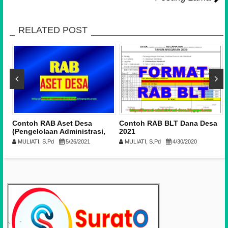
RELATED POST
n
Contoh RAB Aset Desa
Contoh RAB BLT Dana Desa
,
(Pengelolaan Administrasi,
2021
Inventarisasi dan Penilaian)
MULIATI, S.Pd
5/26/2021
MULIATI, S.Pd
4/30/2020