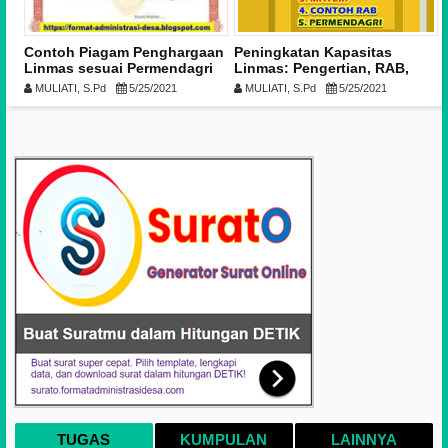
7
Contoh Piagam Penghargaan
Peningkatan Kapasitas
Linmas sesuai Permendagri
Linmas: Pengertian, RAB,
Nomor 26 Tahun 2020
Materi, Permendagri, dan
MULIATI, S.Pd
5/25/2021
MULIATI, S.Pd
5/25/2021
Tujuan-nya
TUGAS
KUMPULAN
LAINNYA