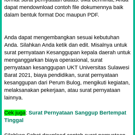
Menyatakan bersedia bertanggung jawab untuk
dapat mendownload contoh file dokumennya baik
menerima Block Grant Peningkatan Kualifikasi
dalam bentuk format Doc maupun PDF.
S1/D4 bagi Guru dari LPMP Sumatera Barat
sejumlah Rp. 7.000.000,00 (tujuh juta rupiah).
Saya berkomitmen menggunakan dana ini
Anda dapat mengembangkan sesuai kebutuhan
hanya untuk peningkatan Kualifikasi Akademik
Anda. Silahkan Anda ketik dan edit. Misalnya untuk
bagi guru ke jenjang S1/D4 di Universitas
surat pernyataan Kesanggupan kepala daerah untuk
Negeri Malang masa studi tahun 2022.
menganggarkan biaya operasional, surat
pernyataan kesanggupan UKT Universitas Sulawesi
Demikian surat pernyataan kesanggupan ini
Barat 2021, biaya pendidikan, surat pernyataan
bersifat mengikat untuk dipergunakan
kesanggupan dari Perum Bulog, mengikuti kegiatan,
sebagaimana mestinya.
melaksanakan pekerjaan, atau surat pernyataan
lainnya.
Jakarta, 21 Oktober 2019
Pembuat Pernyataan,
Cek juga
:
Surat Pernyataan Sanggup Bertempat
Tinggal
Tanda Tangan
+
Materai Rp. 6000