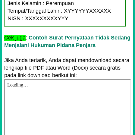
Jenis Kelamin : Perempuan
Tempat/Tanggal Lahir : XYYYYYYXXXXXX
NISN : XXXXXXXXXYYY
Menyatakan bersedia menjadi pengurus OSIS
Cek juga
:
Contoh Surat Pernyataan Tidak Sedang
SMAN 1 Mawasangka. Saya berkomitmen
Menjalani Hukuman Pidana Penjara
untuk melaksanakan tugas-tugas yang
diemban kepada Saya. Demikian surat
Jika Anda tertarik, Anda dapat mendownload secara
pernyataan kesanggupan dibuat atas kemauan
lengkap file PDF atau Word (Docx) secara gratis
Saya sendiri tanpa ada paksaan dari pihak
pada link download berikut ini:
manapun.
Mawasangka, 20 Oktober 2019
Yang Menyatakan,
Tanda Tangan
+
Materai Rp. 6000
Muliati