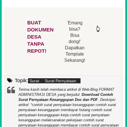
BUAT
'Emang
👆
👆
👆
👆
bisa?
DOKUMEN
Bisa
DESA
👆
dong!'
👆
TANPA
Dapatkan
REPOT!
Template
Sekarang!
Topik:
Surat
Surat Pernyataan
Terima kasih telah membaca artikel di Web-Blog FORMAT
ADMINISTRASI DESA yang berjudul:
Download Contoh
Surat Pernyataan Kesanggupan Doc dan PDF
. Deskripsi
artikel:
contoh surat pernyataan kesanggupan contoh surat
pernyataan kesanggupan membayar hutang contoh surat
pernyataan kesanggupan kerja contoh surat pernyataan
kesanggupan melaksanakan pekerjaan contoh surat
pernyataan kesanggupan membayar contoh surat pernyataan