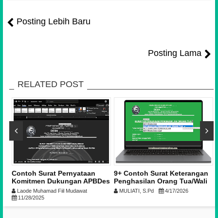
Posting Lebih Baru
Posting Lama
RELATED POST
Contoh Surat Pernyataan
9+ Contoh Surat Keterangan
Komitmen Dukungan APBDes
Penghasilan Orang Tua/Wali
untuk Pembentukan Koperasi
untuk Daftar KIP Kuliah dari
Laode Muhamad Fiil Mudawat
MULIATI, S.Pd
4/17/2026
Desa Merah Putih
Desa & Kelurahan | Download
11/28/2025
Format Word & PDF