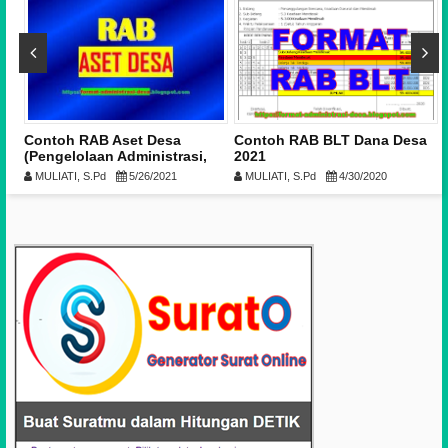
Contoh RAB Aset Desa
Contoh RAB BLT Dana Desa
(Pengelolaan Administrasi,
2021
Inventarisasi dan Penilaian)
MULIATI, S.Pd
5/26/2021
MULIATI, S.Pd
4/30/2020