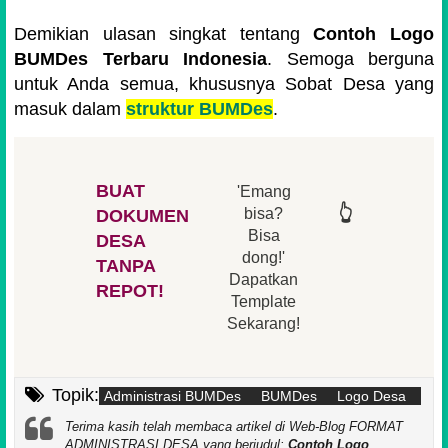
Demikian ulasan singkat tentang
Contoh Logo
BUMDes Terbaru Indonesia
. Semoga berguna
untuk Anda semua, khususnya Sobat Desa yang
masuk dalam
struktur BUMDes
.
BUAT
'Emang
👆
👆
👆
👆
bisa?
DOKUMEN
Bisa
DESA
👆
dong!'
👆
TANPA
Dapatkan
REPOT!
Template
Sekarang!
Topik:
Administrasi BUMDes
BUMDes
Logo Desa
Terima kasih telah membaca artikel di Web-Blog FORMAT
ADMINISTRASI DESA yang berjudul:
Contoh Logo