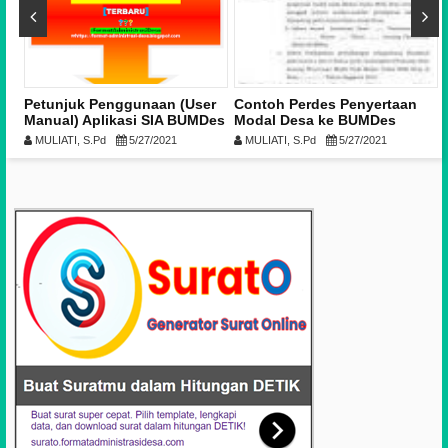
ng
Petunjuk Penggunaan (User
Contoh Perdes Penyertaan
Manual) Aplikasi SIA BUMDes
Modal Desa ke BUMDes
Tahun 2021 [Doc-PDF]
MULIATI, S.Pd
5/27/2021
MULIATI, S.Pd
5/27/2021