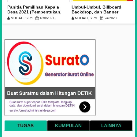
Panitia Pemilihan Kepala
Umbul-Umbul, Billboard,
Desa 2021 (Pembentukan,
Backdrop, dan Banner
Tugas, Contoh SK, Logo,
Karang Taruna: Aturan
MULIATI, S.Pd
1/30/2021
MULIATI, S.Pd
5/4/2020
Honor, dan Susunan)
Logonya
TUGAS
KUMPULAN
LAINNYA