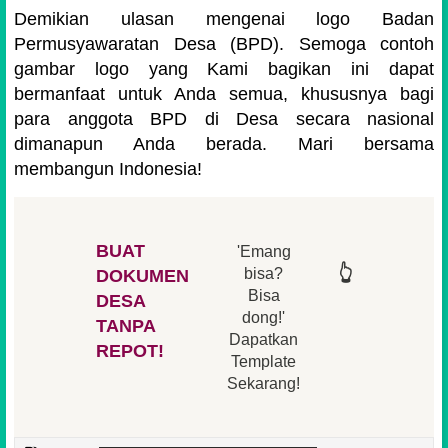
Demikian ulasan mengenai logo Badan
Permusyawaratan Desa (BPD). Semoga contoh
gambar logo yang Kami bagikan ini dapat
bermanfaat untuk Anda semua, khususnya bagi
para anggota BPD di Desa secara nasional
dimanapun Anda berada. Mari bersama
membangun Indonesia!
BUAT
'Emang
👆
👆
👆
👆
bisa?
DOKUMEN
Bisa
DESA
👆
dong!'
👆
TANPA
Dapatkan
REPOT!
Template
Sekarang!