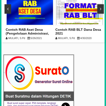
Contoh RAB Aset Desa
Contoh RAB BLT Dana Desa
(Pengelolaan Administrasi,
2021
Inventarisasi dan Penilaian)
MULIATI, S.Pd
5/26/2021
MULIATI, S.Pd
4/30/2020