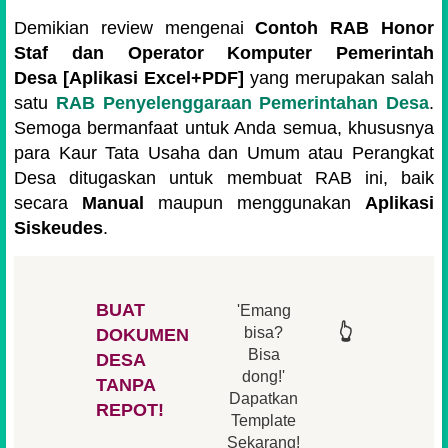
Demikian review mengenai
Contoh RAB Honor
Staf dan Operator Komputer Pemerintah
Desa [Aplikasi Excel+PDF]
yang merupakan salah
satu
RAB Penyelenggaraan Pemerintahan Desa
.
Semoga bermanfaat untuk Anda semua, khususnya
para Kaur Tata Usaha dan Umum atau Perangkat
Desa ditugaskan untuk membuat RAB ini, baik
secara
Manual
maupun menggunakan
Aplikasi
Siskeudes
.
BUAT
'Emang
👆
👆
👆
👆
bisa?
DOKUMEN
Bisa
DESA
👆
dong!'
👆
TANPA
Dapatkan
REPOT!
Template
Sekarang!