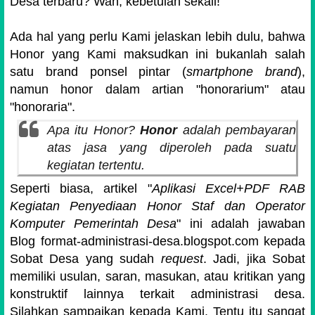
Desa terbaru? Wah, kebetulan sekali!
Ada hal yang perlu Kami jelaskan lebih dulu, bahwa
Honor yang Kami maksudkan ini bukanlah salah
satu brand ponsel pintar (
smartphone brand
),
namun honor dalam artian "honorarium" atau
"honoraria".
Apa itu Honor?
Honor
adalah pembayaran
atas jasa yang diperoleh pada suatu
kegiatan tertentu
.
Seperti biasa, artikel "
Aplikasi Excel+PDF RAB
Kegiatan Penyediaan Honor Staf dan Operator
Komputer Pemerintah Desa
" ini adalah jawaban
Blog format-administrasi-desa.blogspot.com kepada
Sobat Desa yang sudah
request
. Jadi, jika Sobat
memiliki usulan, saran, masukan, atau kritikan yang
konstruktif lainnya terkait administrasi desa.
Silahkan sampaikan kepada Kami. Tentu itu sangat