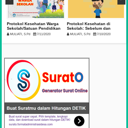
n
Protokol Kesehatan Warga
Protokol Kesehatan di
Sekolah/Satuan Pendidikan
Sekolah: Sebelum dan
d
Setelah Pembelajaran
MULIATI, S.Pd
7/11/2020
MULIATI, S.Pd
7/10/2020