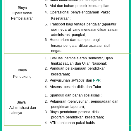
3.
Alat
dan
bahan
praktek
keterampilan;
Biaya
4.
Operasional
penyelenggaraan
Paket
Operasional
Kesetaraan;
Pembelajaran
5.
T
ransport
bagi
tena
g
a
pengajar (aparatur
sipil
negara)
yang
mengajar diluar
satuan
administrasi
pangkal;
6.
Honorarium
dan
transport
bagi
tenaga
pengajar
diluar
aparatur
sipil
negara.
1.
Evaluasi
pembelajaran
semester, Ujian
tingkat
satuan
dan
Ujian Nasional;
2.
Panduan
pelaksanaan
pendidikan
Biaya
kesetaraan;
Pendukung
3.
Penyusunan
s
y
l
l
a
b
u
s
dan
RPP
;
4.
Absensi
peserta
didik
dan
T
utor.
1.
Spanduk
dan
bahan
sosialisasi;
2.
Pelaporan
(penyusunan,
penggadaan dan
Biaya
pengiriman
laporan);
Administrasi dan
3.
Biaya
pendataan
peserta
didik
Lainnya
program
pendidikan
kesetaraan;
4.
A
T
K
dan
bahan
pa
k
ai
habis.