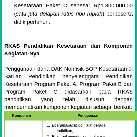
Kesetaraan Paket C sebesar Rp1.800.000,00
(
satu juta delapan ratus ribu rupiah
) perpeserta
didik pertahun.
RKAS Pendidikan Kesetaraan dan Komponen
Kegiatan-Nya
Penggunaan dana DAK Nonfisik BOP Kesetaraan di
Satuan Pendidikan penyelenggara Pendidikan
Kesetaraan Program Paket A, Program Paket B dan
Program Paket C didasarkan pada RKAS
pendidikan yang telah disusun dengan
memperhatikan komponen kegiatan sebagai berikut:
Komponen
Penggunaan
1.
B
o
a
r
d
ma
ker
/spidol,
alat
peraga
pendidikan;
2.
Buku-buku/modul
pembelajaran;